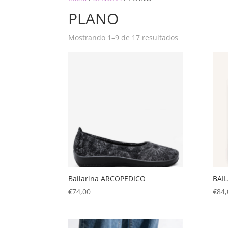
PLANO
Mostrando 1–9 de 17 resultados
Bailarina ARCOPEDICO
BAI
€
74,00
€
84,