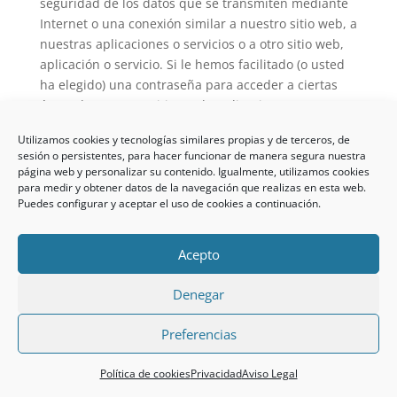
seguridad de los datos que se transmiten mediante
Internet o una conexión similar a nuestro sitio web, a
nuestras aplicaciones o servicios o a otro sitio web,
aplicación o servicio. Si le hemos facilitado (o usted
ha elegido) una contraseña para acceder a ciertas
áreas de nuestros sitios web, aplicaciones o
servicios, le rogamos mantenga protegida dicha
Utilizamos cookies y tecnologías similares propias y de terceros, de
contraseña; nosotros no revelaremos esta
sesión o persistentes, para hacer funcionar de manera segura nuestra
contraseña a nadie.
página web y personalizar su contenido. Igualmente, utilizamos cookies
para medir y obtener datos de la navegación que realizas en esta web.
Si cree que su cuenta se encuentra en situación de
Puedes configurar y aceptar el uso de cookies a continuación.
riesgo, puede contactar con nosotros.
Los datos personales dentro de la Unión Europea y
Acepto
Reino Unido están protegidos por una legislación en
materia de protección de datos, pero otros países no
Denegar
protegen sus datos personales necesariamente del
Preferencias
mismo modo.
¿En qué te puedo ayudar?
Nuestro sitio web y algunas de nuestras aplicaciones
Política de cookies
Privacidad
Aviso Legal
o servicios o partes de los mismos puede que estén