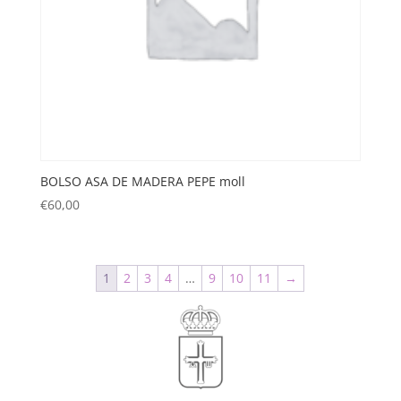
BOLSO ASA DE MADERA PEPE moll
€
60,00
1
2
3
4
…
9
10
11
→