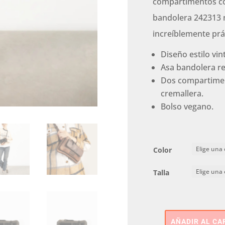
compartimentos con
bandolera 242313 n
increíblemente prá
Diseño estilo vin
Asa bandolera reg
Dos compartimen
cremallera.
Bolso vegano.
Color
Talla
AÑADIR AL CA