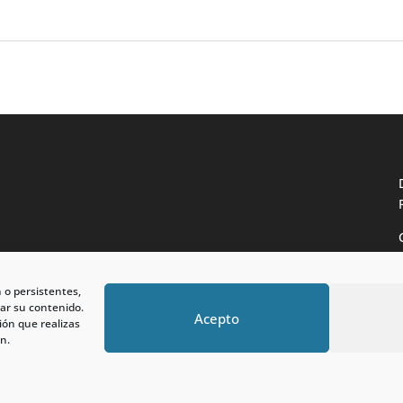
n o persistentes,
ar su contenido.
Acepto
ión que realizas
n.
 reservados.