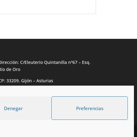
Dirección: C/Eleuterio Quintanilla nº67 – Esq.
Río de Oro
CP: 33209, Gijón – Asturias
Teléfono: 985146502 – 647 72 54 95
info@calzadosmabel.com
Denegar
Preferencias
¿En qué te puedo ayudar?