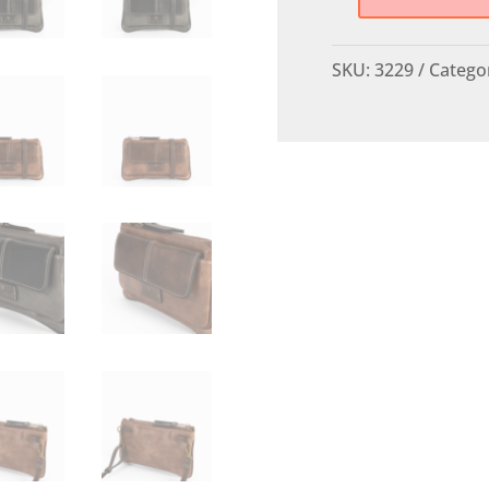
Bolso
Bandolera
PEPE
SKU:
3229
Catego
moll
cantidad