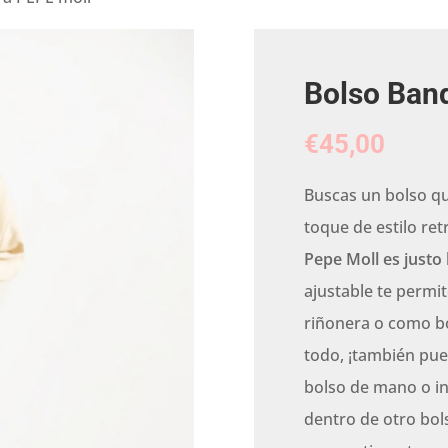
Bolso Ban
€
45,00
Buscas un bolso q
toque de estilo ret
Pepe Moll es justo 
ajustable te perm
riñonera o como b
todo, ¡también pue
bolso de mano o i
dentro de otro bol