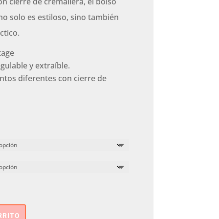
 cierre de cremallera, el bolso
o solo es estiloso, sino también
ctico.
tage
ulable y extraíble.
tos diferentes con cierre de
RRITO