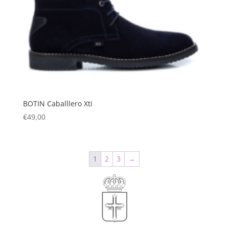
BOTIN Caballlero Xti
€
49,00
1
2
3
→