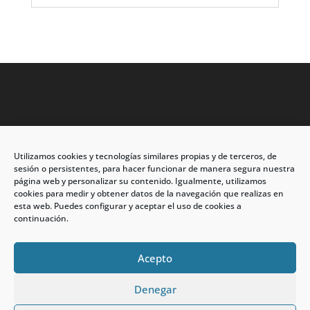
Utilizamos cookies y tecnologías similares propias y de terceros, de
Dirección: C/Eleuterio Quintanilla nº67 – Esq. Río de
sesión o persistentes, para hacer funcionar de manera segura nuestra
Oro
página web y personalizar su contenido. Igualmente, utilizamos
cookies para medir y obtener datos de la navegación que realizas en
CP: 33209, Gijón – Asturias
esta web. Puedes configurar y aceptar el uso de cookies a
continuación.
Teléfono: 985146502 – 647 72 54 95
info@calzadosmabel.com
Acepto
Denegar