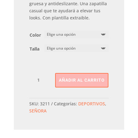
gruesa y antideslizante. Una zapatilla
casual que te ayudará a elevar tus
looks. Con plantilla extraible.
Color
Talla
Deportivo
AÑADIR AL CARRITO
Doble
Piso
XTI
cantidad
SKU:
3211
Categorías:
DEPORTIVOS
,
SEÑORA