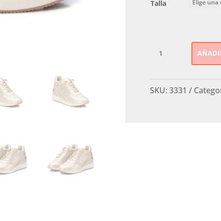
Talla
Deportiva
AÑADI
Super
CuñaXTI
cantidad
SKU:
3331
Catego