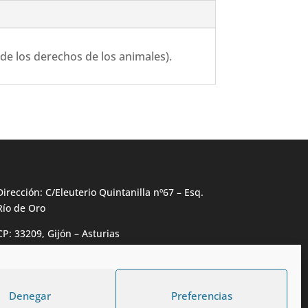
de los derechos de los animales).
Dirección: C/Eleuterio Quintanilla nº67 – Esq.
Río de Oro
CP: 33209, Gijón – Asturias
Teléfono: 985146502 – 647 72 54 95
info@calzadosmabel.com
Denegar
Preferencias