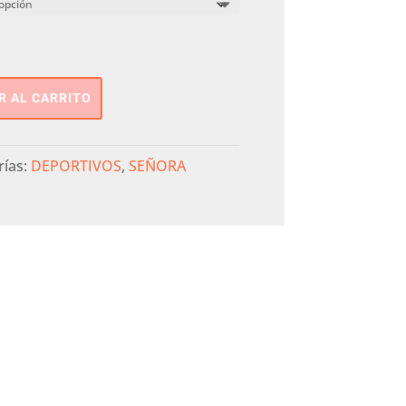
R AL CARRITO
rías:
DEPORTIVOS
,
SEÑORA