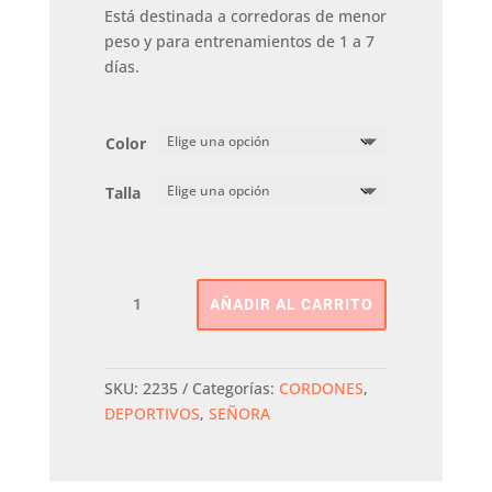
Está destinada a corredoras de menor
peso y para entrenamientos de 1 a 7
días.
Color
Talla
Deportiva
AÑADIR AL CARRITO
Rodio
Cordones
JOMA
cantidad
SKU:
2235
Categorías:
CORDONES
,
DEPORTIVOS
,
SEÑORA