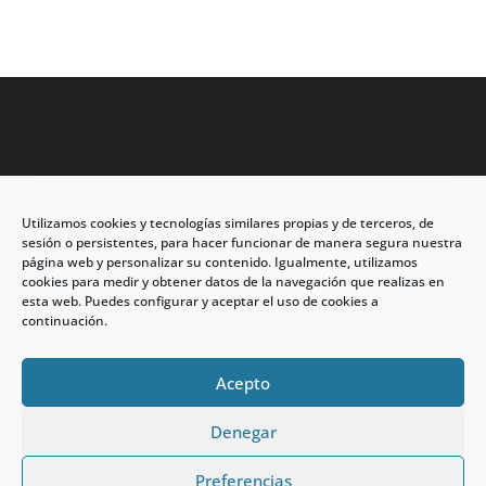
Utilizamos cookies y tecnologías similares propias y de terceros, de
Dirección: C/Eleuterio Quintanilla nº67 – Esq. Río de
sesión o persistentes, para hacer funcionar de manera segura nuestra
Oro
página web y personalizar su contenido. Igualmente, utilizamos
cookies para medir y obtener datos de la navegación que realizas en
CP: 33209, Gijón – Asturias
esta web. Puedes configurar y aceptar el uso de cookies a
continuación.
Teléfono: 985146502 – 647 72 54 95
info@calzadosmabel.com
Acepto
Denegar
Preferencias