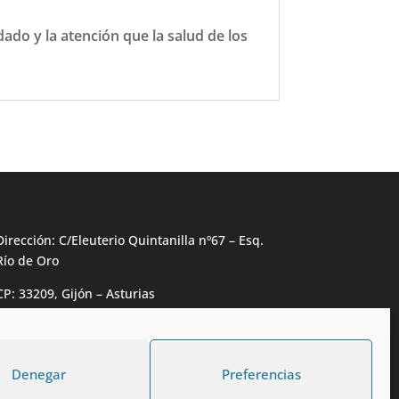
do y la atención que la salud de los
Dirección: C/Eleuterio Quintanilla nº67 – Esq.
Río de Oro
CP: 33209, Gijón – Asturias
Teléfono: 985146502 – 647 72 54 95
info@calzadosmabel.com
Denegar
Preferencias