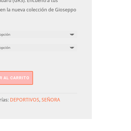
ndard (GRS). Encuentra tus
 en la nueva colección de Gioseppo
R AL CARRITO
rías:
DEPORTIVOS
,
SEÑORA