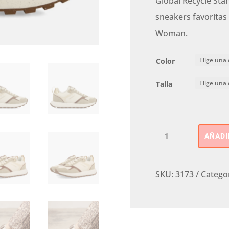
Global Recycle Sta
sneakers favoritas
Woman.
Color
Talla
DEPORTIVA
AÑADI
CORDONES
GIOSEPPO
cantidad
SKU:
3173
Catego