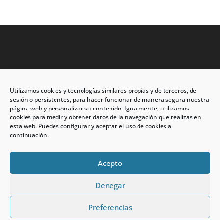
Utilizamos cookies y tecnologías similares propias y de terceros, de
Dirección: C/Eleuterio Quintanilla nº67 – Esq. Río de
sesión o persistentes, para hacer funcionar de manera segura nuestra
Oro
página web y personalizar su contenido. Igualmente, utilizamos
cookies para medir y obtener datos de la navegación que realizas en
CP: 33209, Gijón – Asturias
esta web. Puedes configurar y aceptar el uso de cookies a
continuación.
Teléfono: 985146502 – 647 72 54 95
info@calzadosmabel.com
Acepto
Denegar
Preferencias
calzadosmabel.com 2021 © Todos los derechos