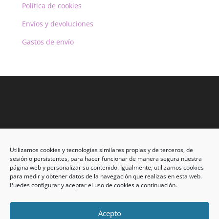
Política de cookies
Envíos y devoluciones
Gastos de envío
Dirección: C/Eleuterio Quintanilla nº67 – Esq. Río de
Utilizamos cookies y tecnologías similares propias y de terceros, de
Oro
sesión o persistentes, para hacer funcionar de manera segura nuestra
página web y personalizar su contenido. Igualmente, utilizamos cookies
CP: 33209, Gijón – Asturias
para medir y obtener datos de la navegación que realizas en esta web.
Puedes configurar y aceptar el uso de cookies a continuación.
Teléfono: 985146502 – 647 72 54 95
info@calzadosmabel.com
Acepto