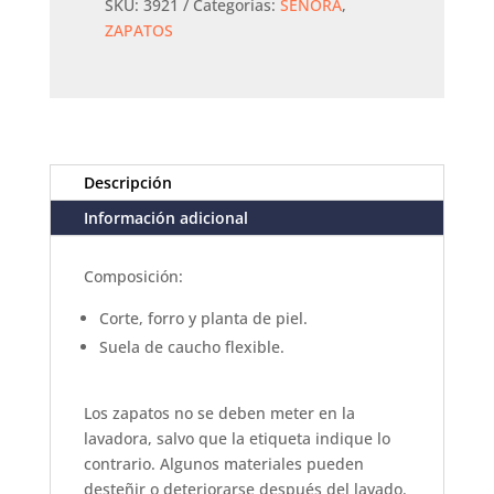
cantidad
SKU:
3921
Categorías:
SEÑORA
,
ZAPATOS
Descripción
Información adicional
Composición:
Corte, forro y planta de piel.
Suela de caucho flexible.
Los zapatos no se deben meter en la
lavadora, salvo que la etiqueta indique lo
contrario. Algunos materiales pueden
desteñir o deteriorarse después del lavado.