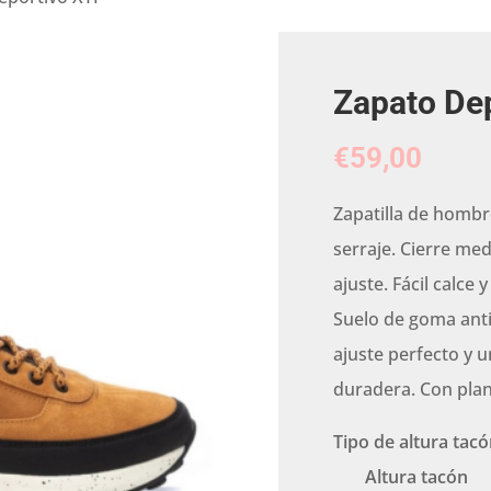
Zapato Dep
€
59,00
Zapatilla de hombre
serraje. Cierre me
ajuste. Fácil calce 
Suelo de goma anti
ajuste perfecto y 
duradera. Con plant
Tipo de altura tacó
Altura tacón