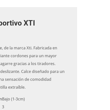
ortivo XTI
, de la marca Xti. Fabricada en
diante cordones para un mayor
y agarre gracias a los tiradores.
deslizante. Calce diseñado para un
una sensación de comodidad
illa extraíble.
n
Bajo (1-3cm)
3