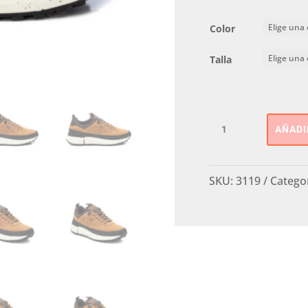
Color
Talla
Zapato
AÑADI
Deportivo
XTI
cantidad
SKU:
3119
Catego