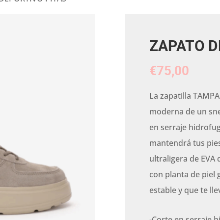
ZAPATO D
€
75,00
La zapatilla TAMPA
moderna de un sne
en serraje hidrofu
mantendrá tus pie
ultraligera de EVA 
con planta de piel
estable y que te ll
-Corte en serraje 