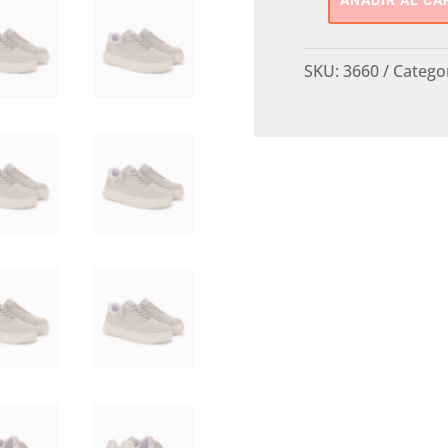
AÑADIR AL CA
ZAPATO
DEPORTIVO
PITAS
SKU:
3660
Catego
cantidad