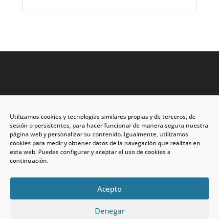
Utilizamos cookies y tecnologías similares propias y de terceros, de
Dirección: C/Eleuterio Quintanilla nº67 – Esq. Río de
sesión o persistentes, para hacer funcionar de manera segura nuestra
Oro
página web y personalizar su contenido. Igualmente, utilizamos
cookies para medir y obtener datos de la navegación que realizas en
CP: 33209, Gijón – Asturias
esta web. Puedes configurar y aceptar el uso de cookies a
continuación.
Teléfono: 985146502 – 647 72 54 95
info@calzadosmabel.com
Acepto
Denegar