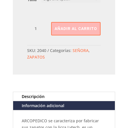
ZAPATO
AÑADIR AL CARRITO
ARCOPEDICO
cantidad
SKU:
2040
Categorías:
SEÑORA
,
ZAPATOS
Descripción
Información adicional
ARCOPEDICO se caracteriza por fabricar
sus zapatos con la licra Lytech, es un