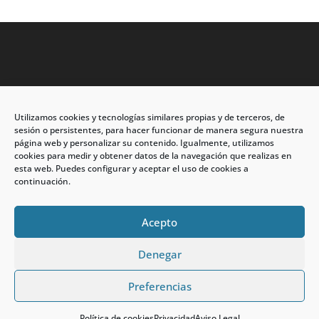
Utilizamos cookies y tecnologías similares propias y de terceros, de
Dirección: C/Eleuterio Quintanilla nº67 – Esq. Río de
sesión o persistentes, para hacer funcionar de manera segura nuestra
Oro
página web y personalizar su contenido. Igualmente, utilizamos
cookies para medir y obtener datos de la navegación que realizas en
CP: 33209, Gijón – Asturias
esta web. Puedes configurar y aceptar el uso de cookies a
continuación.
Teléfono: 985146502 – 647 72 54 95
info@calzadosmabel.com
Acepto
Denegar
Preferencias
calzadosmabel.com 2021 © Todos los derechos
reservados.
Política de cookies
Privacidad
Aviso Legal