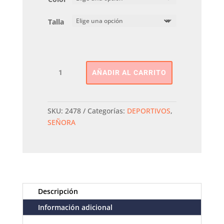
Talla
Sneaker
AÑADIR AL CARRITO
Iris
PITAS
cantidad
SKU:
2478
Categorías:
DEPORTIVOS
,
SEÑORA
Descripción
Información adicional