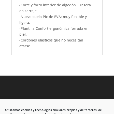
-Corte y forro interior de algodón. Trasera
en serraje.
-Nueva suela Pic de EVA; muy flexible y
ligera.
-Plantilla Confort ergonómica forrada en
piel.
-Cordones elásticos que no necesitan
atarse.
Utilizamos cookies y tecnologías similares propias y de terceros, de
Dirección: C/Eleuterio Quintanilla nº67 – Esq. Río de