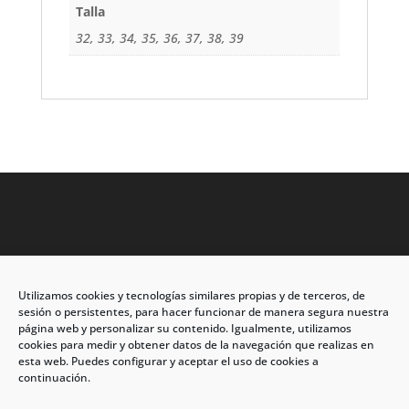
Talla
32, 33, 34, 35, 36, 37, 38, 39
Utilizamos cookies y tecnologías similares propias y de terceros, de
Dirección: C/Eleuterio Quintanilla nº67 – Esq. Río de
sesión o persistentes, para hacer funcionar de manera segura nuestra
Oro
página web y personalizar su contenido. Igualmente, utilizamos
cookies para medir y obtener datos de la navegación que realizas en
CP: 33209, Gijón – Asturias
esta web. Puedes configurar y aceptar el uso de cookies a
continuación.
Teléfono: 985146502 – 647 72 54 95