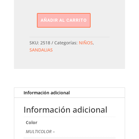
AÑADIR AL CARRITO
Sandlia
Dedo
Plana
SKU:
2518
Categorías:
NIÑOS
,
Gioseppo
SANDALIAS
Kids
cantidad
Información adicional
Información adicional
Color
MULTICOLOR –