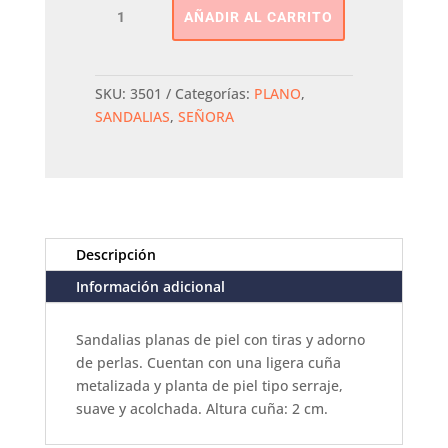
Sandalias
AÑADIR AL CARRITO
Perlas
Plana
GIOSEPPO
cantidad
SKU:
3501
Categorías:
PLANO
,
SANDALIAS
,
SEÑORA
Descripción
Información adicional
Sandalias planas de piel con tiras y adorno
de perlas. Cuentan con una ligera cuña
metalizada y planta de piel tipo serraje,
suave y acolchada. Altura cuña: 2 cm.