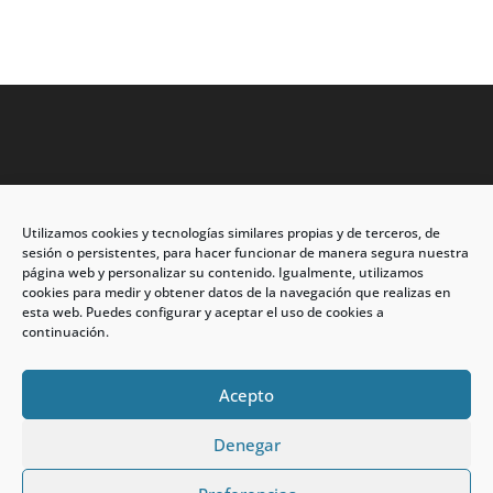
Utilizamos cookies y tecnologías similares propias y de terceros, de
Dirección: C/Eleuterio Quintanilla nº67 – Esq. Río de
sesión o persistentes, para hacer funcionar de manera segura nuestra
Oro
página web y personalizar su contenido. Igualmente, utilizamos
cookies para medir y obtener datos de la navegación que realizas en
CP: 33209, Gijón – Asturias
esta web. Puedes configurar y aceptar el uso de cookies a
continuación.
Teléfono: 985146502 – 647 72 54 95
info@calzadosmabel.com
Acepto
Denegar