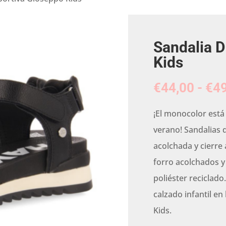
Sandalia D
Kids
€
44,00
-
€
49
¡El monocolor est
verano! Sandalias 
acolchada y cierre 
forro acolchados y
poliéster reciclad
calzado infantil en
Kids.