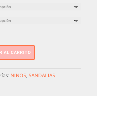
R AL CARRITO
rías:
NIÑOS
,
SANDALIAS