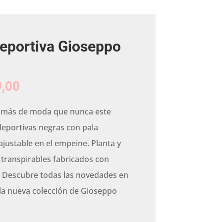
eportiva Gioseppo
Rango
,00
de
precios:
á más de moda que nunca este
desde
deportivas negras con pala
€44,00
hasta
ajustable en el empeine. Planta y
€49,00
 transpirables fabricados con
o. Descubre todas las novedades en
 la nueva colección de Gioseppo