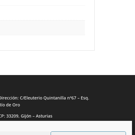
Dirección: C/Eleuterio Quintanilla nº67 – Esq.
Río de Oro
CP: 33209, Gijón – Asturias
Teléfono: 985146502 – 647 72 54 95