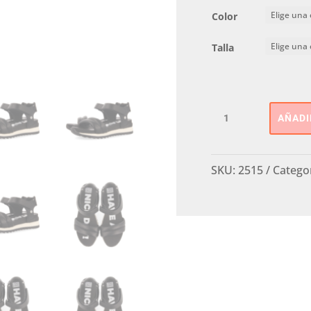
Color
Talla
Sandalia
AÑADI
Deportiva
Gioseppo
Kids
SKU:
2515
Catego
cantidad