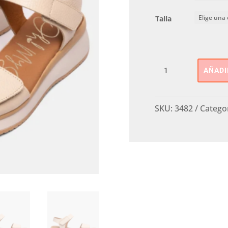
Talla
SANDALIA
AÑADI
CUÑA
SPORT
SANDALS
SKU:
3482
Catego
cantidad