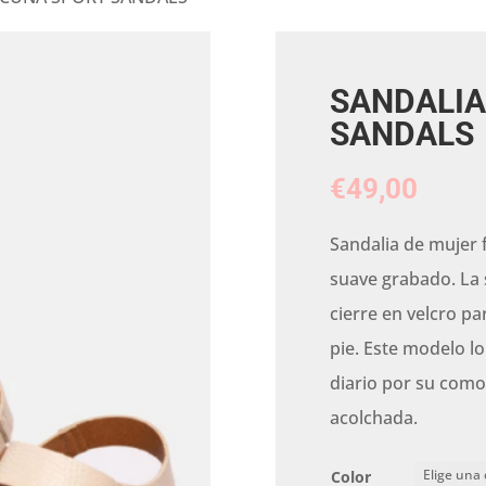
SANDALIA
SANDALS
€
49,00
Sandalia de mujer f
suave grabado. La 
cierre en velcro pa
pie. Este modelo l
diario por su como
acolchada.
Color