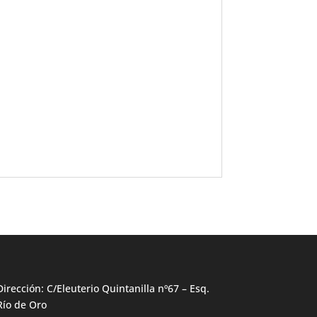
Dirección: C/Eleuterio Quintanilla nº67 – Esq.
Río de Oro