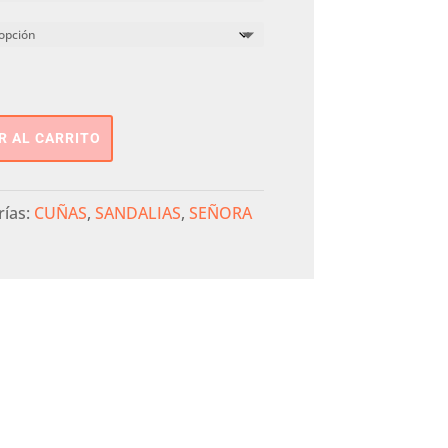
R AL CARRITO
rías:
CUÑAS
,
SANDALIAS
,
SEÑORA