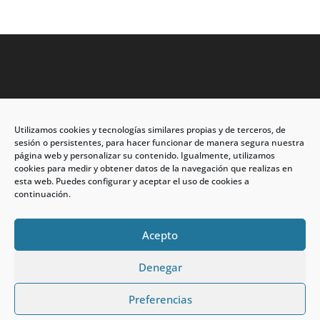
Utilizamos cookies y tecnologías similares propias y de terceros, de
Dirección: C/Eleuterio Quintanilla nº67 – Esq. Río de
sesión o persistentes, para hacer funcionar de manera segura nuestra
Oro
página web y personalizar su contenido. Igualmente, utilizamos
cookies para medir y obtener datos de la navegación que realizas en
CP: 33209, Gijón – Asturias
esta web. Puedes configurar y aceptar el uso de cookies a
continuación.
Teléfono: 985146502 – 647 72 54 95
info@calzadosmabel.com
Acepto
Denegar
Preferencias
calzadosmabel.com 2021 © Todos los derechos