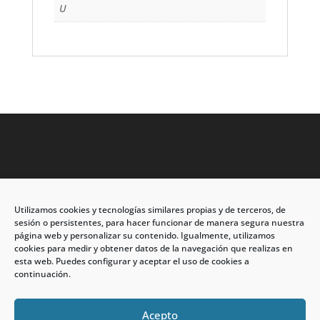
U
Utilizamos cookies y tecnologías similares propias y de terceros, de
Dirección: C/Eleuterio Quintanilla nº67 – Esq. Río de
sesión o persistentes, para hacer funcionar de manera segura nuestra
Oro
página web y personalizar su contenido. Igualmente, utilizamos
cookies para medir y obtener datos de la navegación que realizas en
CP: 33209, Gijón – Asturias
esta web. Puedes configurar y aceptar el uso de cookies a
continuación.
Teléfono: 985146502 – 647 72 54 95
info@calzadosmabel.com
Acepto