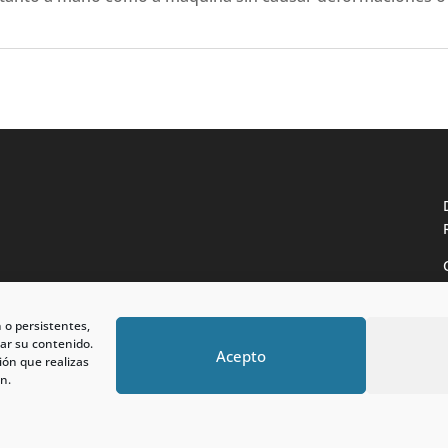
n o persistentes,
ar su contenido.
Acepto
ión que realizas
n.
 reservados.