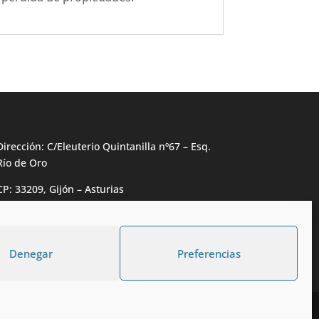
Dirección: C/Eleuterio Quintanilla nº67 – Esq.
Río de Oro
CP: 33209, Gijón – Asturias
Teléfono: 985146502 – 647 72 54 95
info@calzadosmabel.com
Denegar
Preferencias