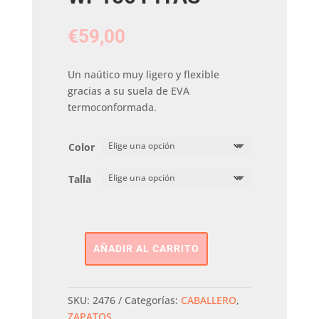
€
59,00
Un naútico muy ligero y flexible
gracias a su suela de EVA
termoconformada.
Color
Talla
AÑADIR AL CARRITO
Nautico
Boat
WP150
SKU:
2476
Categorías:
CABALLERO
,
PITAS
ZAPATOS