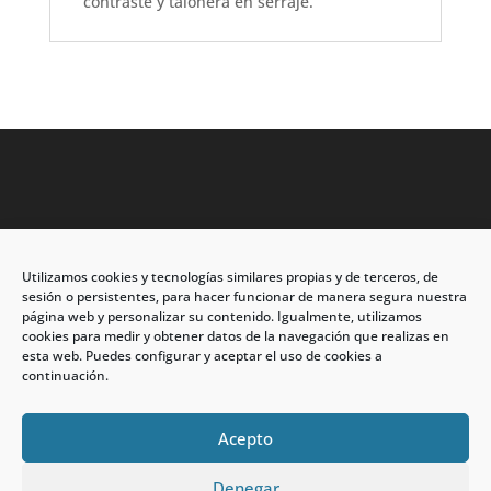
contraste y talonera en serraje.
Utilizamos cookies y tecnologías similares propias y de terceros, de
Dirección: C/Eleuterio Quintanilla nº67 – Esq. Río de
sesión o persistentes, para hacer funcionar de manera segura nuestra
Oro
página web y personalizar su contenido. Igualmente, utilizamos
cookies para medir y obtener datos de la navegación que realizas en
CP: 33209, Gijón – Asturias
esta web. Puedes configurar y aceptar el uso de cookies a
continuación.
Teléfono: 985146502 – 647 72 54 95
info@calzadosmabel.com
Acepto
Denegar