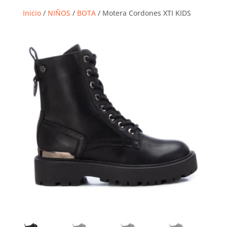
Inicio
/
NIÑOS
/
BOTA
/ Motera Cordones XTI KIDS