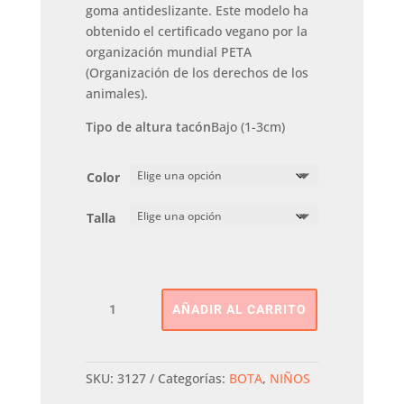
goma antideslizante. Este modelo ha
obtenido el certificado vegano por la
organización mundial PETA
(Organización de los derechos de los
animales).
Tipo de altura tacón
Bajo (1-3cm)
Color
Talla
Motera
AÑADIR AL CARRITO
Cordones
XTI
KIDS
cantidad
SKU:
3127
Categorías:
BOTA
,
NIÑOS