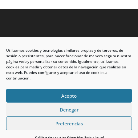
Utilizamos cookies y tecnologías similares propias y de terceros, de
Dirección: C/Eleuterio Quintanilla nº67 – Esq. Río de
sesión o persistentes, para hacer funcionar de manera segura nuestra
Oro
página web y personalizar su contenido. Igualmente, utilizamos
cookies para medir y obtener datos de la navegación que realizas en
CP: 33209, Gijón – Asturias
esta web. Puedes configurar y aceptar el uso de cookies a
continuación.
Teléfono: 985146502 – 647 72 54 95
info@calzadosmabel.com
Acepto
Denegar
Preferencias
calzadosmabel.com 2021 © Todos los derechos
¿En qué te puedo ayudar?
reservados.
Política de cookies
Privacidad
Aviso Legal