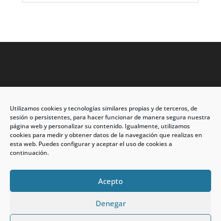
Utilizamos cookies y tecnologías similares propias y de terceros, de
Dirección: C/Eleuterio Quintanilla nº67 – Esq. Río de
sesión o persistentes, para hacer funcionar de manera segura nuestra
Oro
página web y personalizar su contenido. Igualmente, utilizamos
cookies para medir y obtener datos de la navegación que realizas en
CP: 33209, Gijón – Asturias
esta web. Puedes configurar y aceptar el uso de cookies a
continuación.
Teléfono: 985146502 – 647 72 54 95
info@calzadosmabel.com
Acepto
Denegar