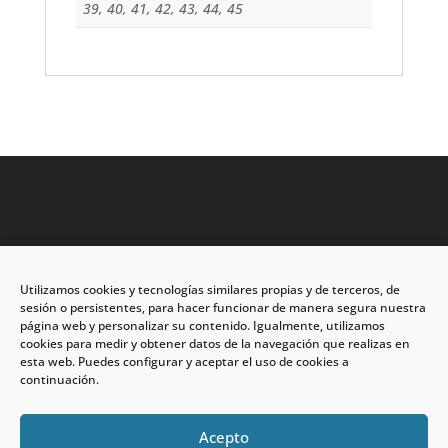
39, 40, 41, 42, 43, 44, 45
Utilizamos cookies y tecnologías similares propias y de terceros, de
Dirección: C/Eleuterio Quintanilla nº67 – Esq. Río de
sesión o persistentes, para hacer funcionar de manera segura nuestra
Oro
página web y personalizar su contenido. Igualmente, utilizamos
cookies para medir y obtener datos de la navegación que realizas en
CP: 33209, Gijón – Asturias
esta web. Puedes configurar y aceptar el uso de cookies a
continuación.
Teléfono: 985146502 – 647 72 54 95
info@calzadosmabel.com
Acepto