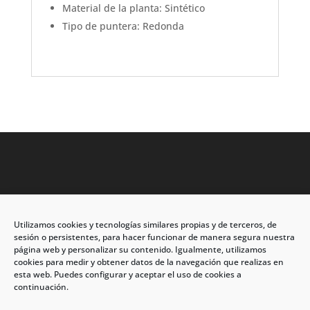
Material de la planta: Sintético
Tipo de puntera: Redonda
Utilizamos cookies y tecnologías similares propias y de terceros, de
Dirección: C/Eleuterio Quintanilla nº67 – Esq. Río de
sesión o persistentes, para hacer funcionar de manera segura nuestra
Oro
página web y personalizar su contenido. Igualmente, utilizamos
cookies para medir y obtener datos de la navegación que realizas en
CP: 33209, Gijón – Asturias
esta web. Puedes configurar y aceptar el uso de cookies a
continuación.
Teléfono: 985146502 – 647 72 54 95