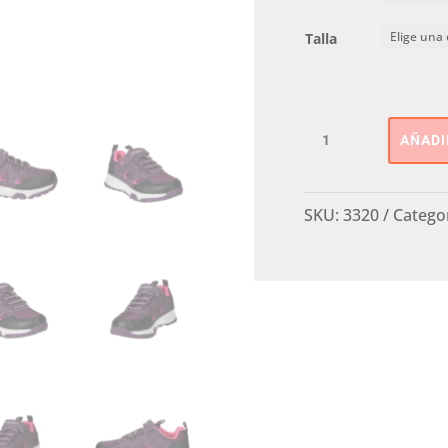
Talla
Deportiva
AÑADI
Trekking
J
Haybe
SKU:
3320
Catego
cantidad