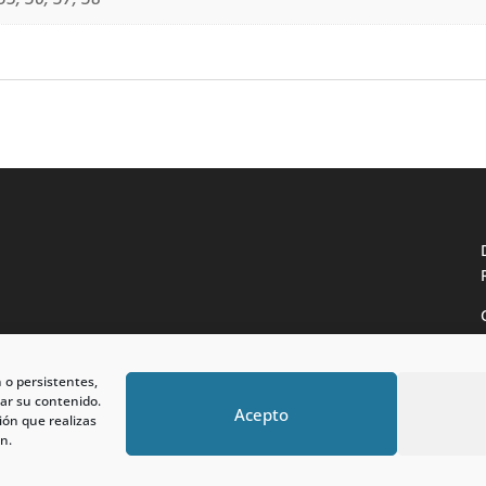
n o persistentes,
ar su contenido.
Acepto
ión que realizas
n.