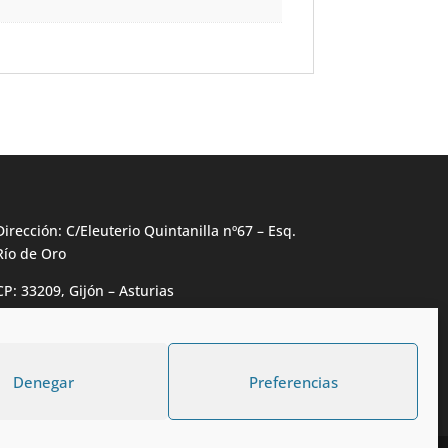
Dirección: C/Eleuterio Quintanilla nº67 – Esq.
Río de Oro
CP: 33209, Gijón – Asturias
Teléfono: 985146502 – 647 72 54 95
info@calzadosmabel.com
Denegar
Preferencias