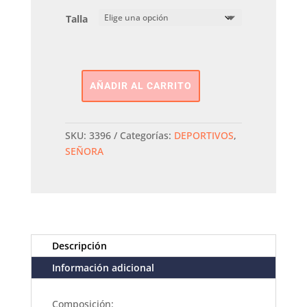
Talla
AÑADIR AL CARRITO
Deportiva
Sandalia
GIOSEPPO
SKU:
3396
Categorías:
DEPORTIVOS
,
cantidad
SEÑORA
Descripción
Información adicional
Composición: