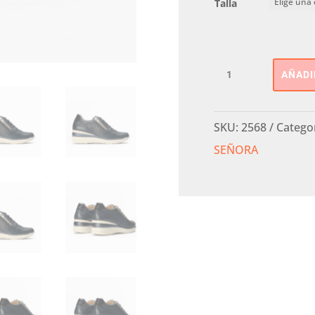
Talla
Deportiva
AÑADI
Grabado
Cuña
PITILLOS
SKU:
2568
Catego
cantidad
SEÑORA