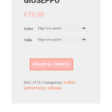
GIOSEPPO
€
79,00
Color
Talla
AÑADIR AL CARRITO
DEPORTIVA
CUÑA
INTERIOR
SKU:
3172
Categorías:
CUÑAS
,
GIOSEPPO
DEPORTIVOS
,
SEÑORA
cantidad