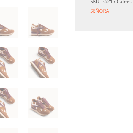
SKU:
3621
Catego
SEÑORA