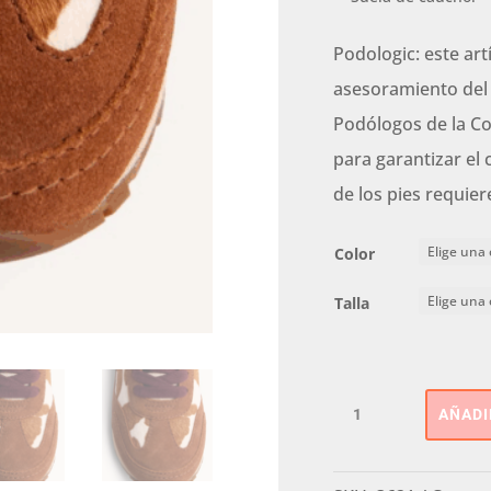
Podologic: este art
asesoramiento del I
Podólogos de la C
para garantizar el 
de los pies requier
Color
Talla
DEPORTIVA
AÑADI
CUÑA
GIOSEPPO
cantidad