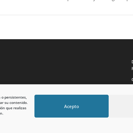
n o persistentes,
ar su contenido.
Acepto
ión que realizas
n.
 reservados.