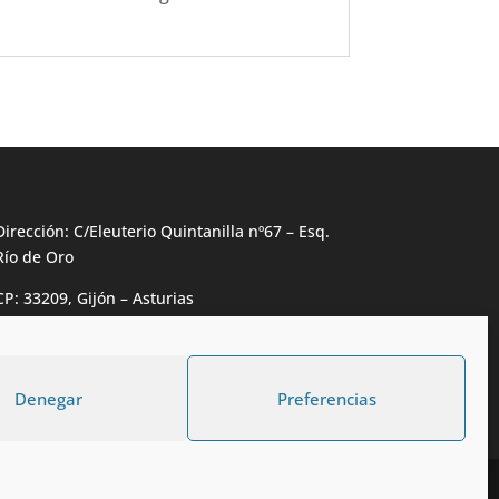
Dirección: C/Eleuterio Quintanilla nº67 – Esq.
Río de Oro
CP: 33209, Gijón – Asturias
Teléfono: 985146502 – 647 72 54 95
info@calzadosmabel.com
Denegar
Preferencias