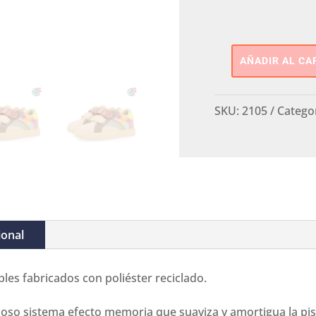
AÑADIR AL CA
Deportiva
2
Velcros
SKU:
2105
Catego
GIOSEPPO
cantidad
ional
bles fabricados con poliéster reciclado.
doso sistema efecto memoria que suaviza y amortigua la pi