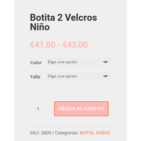
Botita 2 Velcros
Niño
Rango
€
41,00
-
€
43,00
de
precios:
Color
desde
€41,00
Talla
hasta
€43,00
Botita
AÑADIR AL CARRITO
2
Velcros
Niño
cantidad
SKU:
2809
Categorías:
BOTIN
,
NIÑOS