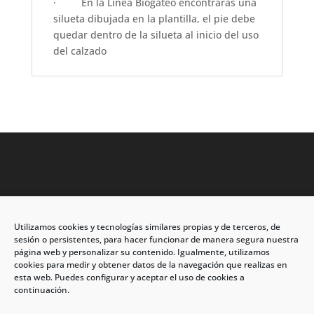
·
En la Línea Biogateo encontrarás una
silueta dibujada en la plantilla, el pie debe
quedar dentro de la silueta al inicio del uso
del calzado
Utilizamos cookies y tecnologías similares propias y de terceros, de
Dirección: C/Eleuterio Quintanilla nº67 – Esq. Río de
sesión o persistentes, para hacer funcionar de manera segura nuestra
Oro
página web y personalizar su contenido. Igualmente, utilizamos
cookies para medir y obtener datos de la navegación que realizas en
CP: 33209, Gijón – Asturias
esta web. Puedes configurar y aceptar el uso de cookies a
continuación.
Teléfono: 985146502 – 647 72 54 95