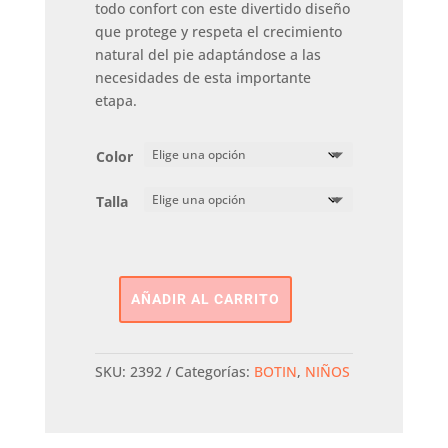
todo confort con este divertido diseño
que protege y respeta el crecimiento
natural del pie adaptándose a las
necesidades de esta importante
etapa.
Color
Talla
AÑADIR AL CARRITO
Botita
2
Velcros
SKU:
2392
Categorías:
BOTIN
,
NIÑOS
BIOGATEO
cantidad