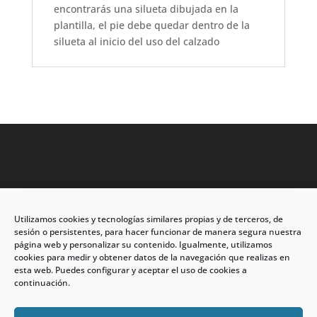
encontrarás una silueta dibujada en la
plantilla, el pie debe quedar dentro de la
silueta al inicio del uso del calzado
Utilizamos cookies y tecnologías similares propias y de terceros, de
Dirección: C/Eleuterio Quintanilla nº67 – Esq. Río de
sesión o persistentes, para hacer funcionar de manera segura nuestra
Oro
página web y personalizar su contenido. Igualmente, utilizamos
cookies para medir y obtener datos de la navegación que realizas en
CP: 33209, Gijón – Asturias
esta web. Puedes configurar y aceptar el uso de cookies a
continuación.
Teléfono: 985146502 – 647 72 54 95
info@calzadosmabel.com