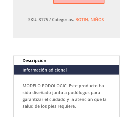
V
Gioseppo
KIDS
SKU:
3175
Categorías:
BOTIN
,
NIÑOS
cantidad
Descripción
Información adicional
MODELO PODOLOGIC. Este producto ha
sido diseñado junto a podólogos para
garantizar el cuidado y la atención que la
salud de los pies requiere.