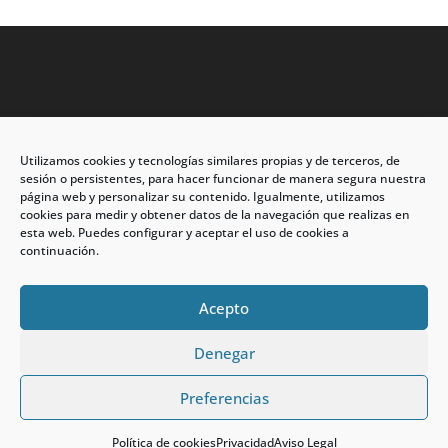
Utilizamos cookies y tecnologías similares propias y de terceros, de
Dirección: C/Eleuterio Quintanilla nº67 – Esq. Río de
sesión o persistentes, para hacer funcionar de manera segura nuestra
Oro
página web y personalizar su contenido. Igualmente, utilizamos
cookies para medir y obtener datos de la navegación que realizas en
CP: 33209, Gijón – Asturias
esta web. Puedes configurar y aceptar el uso de cookies a
continuación.
Teléfono: 985146502 – 647 72 54 95
info@calzadosmabel.com
Acepto
Denegar
Preferencias
calzadosmabel.com 2021 © Todos los derechos
reservados.
Política de cookies
Privacidad
Aviso Legal