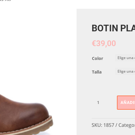
BOTIN PLA
€
39,00
Color
Talla
BOTIN
AÑADI
PLANO
Kids
Xti
SKU:
1857
Catego
cantidad