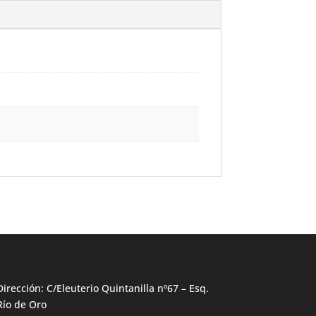
Dirección: C/Eleuterio Quintanilla nº67 – Esq.
Río de Oro