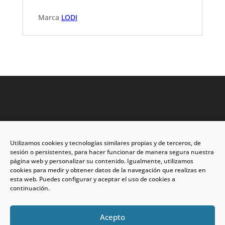
Marca
LODI
Utilizamos cookies y tecnologías similares propias y de terceros, de
Dirección: C/Eleuterio Quintanilla nº67 – Esq. Río de
sesión o persistentes, para hacer funcionar de manera segura nuestra
Oro
página web y personalizar su contenido. Igualmente, utilizamos
cookies para medir y obtener datos de la navegación que realizas en
CP: 33209, Gijón – Asturias
esta web. Puedes configurar y aceptar el uso de cookies a
continuación.
Teléfono: 985146502 – 647 72 54 95
info@calzadosmabel.com
Acepto