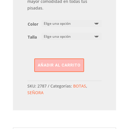
mayor comodidad en todas tus
pisadas.
Color
Talla
AÑADIR AL CARRITO
BOTA
Tacon
LODI
SKU:
2787
Categorías:
BOTAS
,
cantidad
SEÑORA