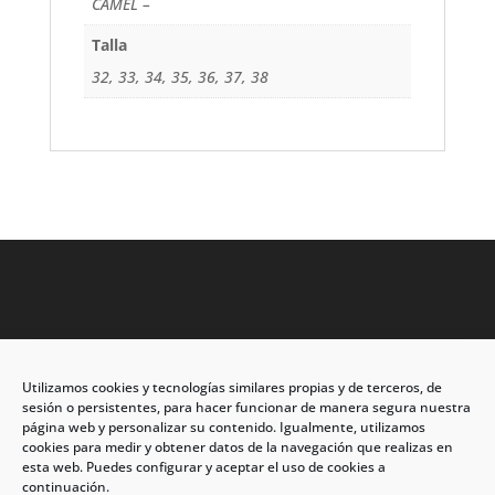
CAMEL –
Talla
32, 33, 34, 35, 36, 37, 38
Utilizamos cookies y tecnologías similares propias y de terceros, de
Dirección: C/Eleuterio Quintanilla nº67 – Esq. Río de
sesión o persistentes, para hacer funcionar de manera segura nuestra
Oro
página web y personalizar su contenido. Igualmente, utilizamos
cookies para medir y obtener datos de la navegación que realizas en
CP: 33209, Gijón – Asturias
esta web. Puedes configurar y aceptar el uso de cookies a
continuación.