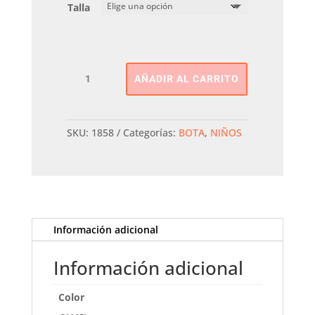
Talla
BOTA
AÑADIR AL CARRITO
PLANA
Kids
Xti
cantidad
SKU:
1858
Categorías:
BOTA
,
NIÑOS
Información adicional
Información adicional
Color