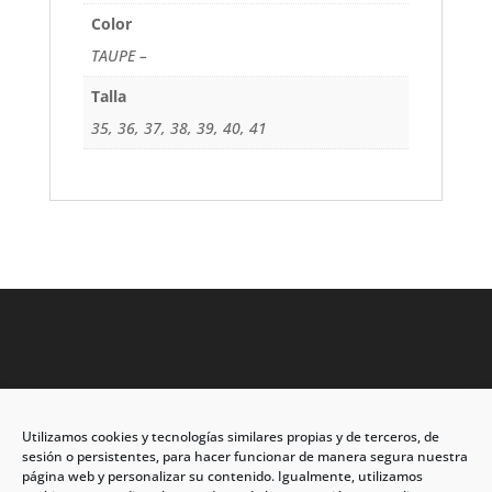
Color
TAUPE –
Talla
35, 36, 37, 38, 39, 40, 41
Utilizamos cookies y tecnologías similares propias y de terceros, de
Dirección: C/Eleuterio Quintanilla nº67 – Esq. Río de
sesión o persistentes, para hacer funcionar de manera segura nuestra
Oro
página web y personalizar su contenido. Igualmente, utilizamos