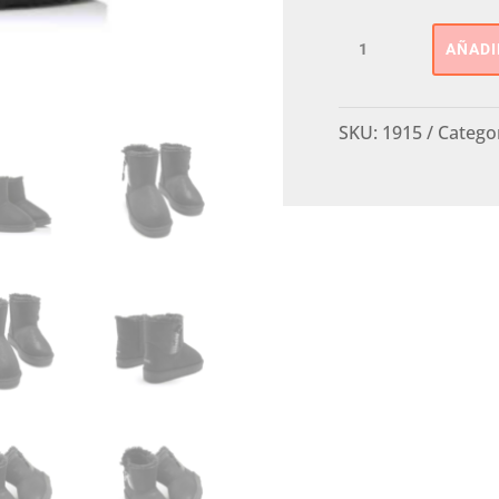
BOTA
AÑADI
FORRO
mustang
Kids
SKU:
1915
Catego
cantidad