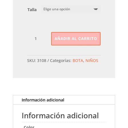
Talla
Bota
AÑADIR AL CARRITO
Elasticos
Cole
Gioseppo
cantidad
SKU:
3108
Categorías:
BOTA
,
NIÑOS
Información adicional
Información adicional
Color