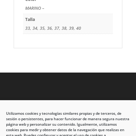
MARINO –
Talla
33, 34, 35, 36, 37, 38, 39, 40
Utilizamos cookies y tecnologías similares propias y de terceros, de
Dirección: C/Eleuterio Quintanilla nº67 – Esq. Río de
sesión o persistentes, para hacer funcionar de manera segura nuestra
Oro
página web y personalizar su contenido. Igualmente, utilizamos
cookies para medir y obtener datos de la navegación que realizas en
CP: 33209, Gijón – Asturias
esta web. Puedes configurar y aceptar el uso de cookies a