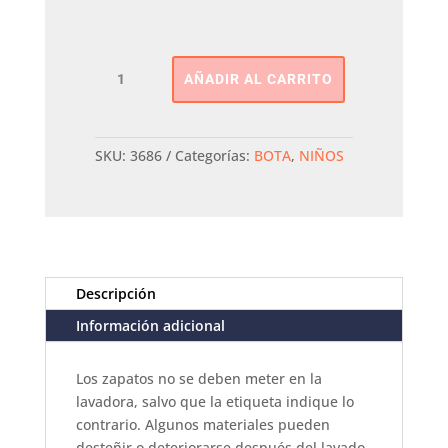
BOTA
AÑADIR AL CARRITO
DE
AGUA
GIOSEPPO
cantidad
SKU:
3686
Categorías:
BOTA
,
NIÑOS
Descripción
Información adicional
Los zapatos no se deben meter en la
lavadora, salvo que la etiqueta indique lo
contrario. Algunos materiales pueden
desteñir o deteriorarse después del lavado.