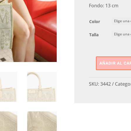
Fondo: 13 cm
Color
Talla
AÑADIR AL CA
BOLSO
DOBLE
ASA
SKU:
3442
Catego
PEPE
moll
cantidad