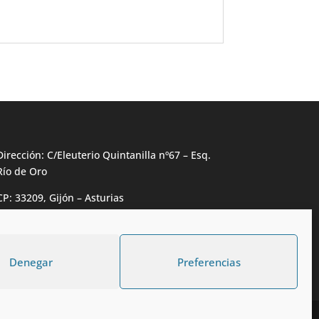
Dirección: C/Eleuterio Quintanilla nº67 – Esq.
Río de Oro
CP: 33209, Gijón – Asturias
Teléfono: 985146502 – 647 72 54 95
info@calzadosmabel.com
Denegar
Preferencias