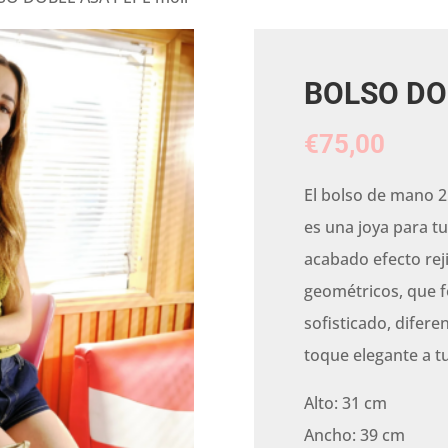
BOLSO DO
€
75,00
El bolso de mano 2
es una joya para t
acabado efecto rej
geométricos, que fo
sofisticado, difere
toque elegante a t
Alto: 31 cm
Ancho: 39 cm