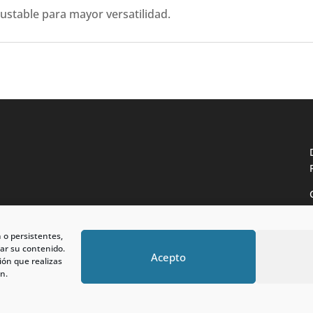
justable para mayor versatilidad.
n o persistentes,
ar su contenido.
Acepto
ión que realizas
n.